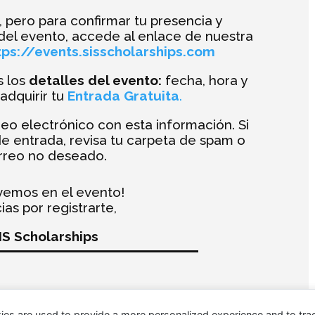
 pero para confirmar tu presencia y
del evento, accede al enlace de nuestra
tps://events.sisscholarships.com
s los
detalles del evento:
fecha, hora y
 adquirir tu
Entrada Gratuita
.
reo electrónico con esta información. Si
de entrada, revisa tu carpeta de spam o
rreo no deseado.
vemos en el evento!
ias por registrarte,
IS Scholarships
ies are used to provide a more personalized experience and to tr