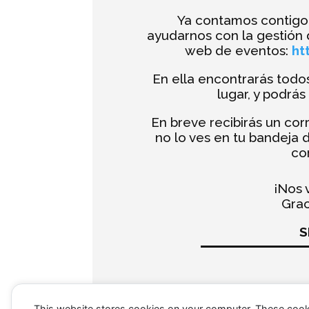
Ya contamos contigo,
ayudarnos con la gestión 
web de eventos:
ht
En ella encontrarás todo
lugar, y podrás
En breve recibirás un cor
no lo ves en tu bandeja 
co
¡Nos 
Grac
S
This website stores cookies on your computer. These cook